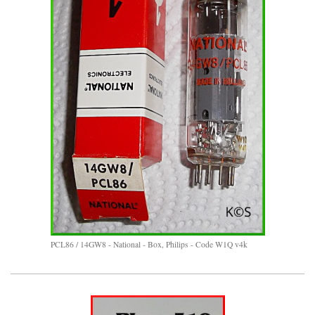
PCL86 / 14GW8 - National - Box, Philips - Code W1Q v4k