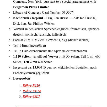
Company, New York, pursuant to a special arrangement with
Pergamon Press Limited
Library of Congress Card Number 60-53074
Nachdruck / Reprint
- Frag' Jan zuerst --- Ask Jan First ®,
Dipl.-Ing. Jan Philipp Wüsten
Vorwort in den sieben Sprachen englisch, französisch, spanisch,
deutsch, polnisch, russisch, italienisch
Format 22 x 30 x 7 cm, Gewicht 1,2 kg (dicker Wälzer)
Teil 1 Empfängerröhren
Teil 2 Halbleiterelemente und Spezialelektronenröhren
1.110 Seiten
Vorwort
Teil 1
, verteilt auf
mit 50 Seiten,
mit 660
Teil 2
Seiten,
mit 400 Seiten
15.000 Type
Insgesamt ca.
n von elektrischen Bauteilen, nach
Fächersystemen gegliedert
Leseproben
Röhre R120
Röhre EF14
Röhre 6SL7