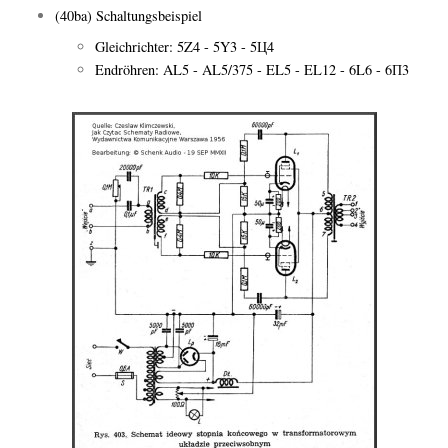
(40ba) Schaltungsbeispiel
Gleichrichter: 5Z4 - 5Y3 - 5Ц4
Endröhren: AL5 - AL5/375 - EL5 - EL12 - 6L6 - 6П3